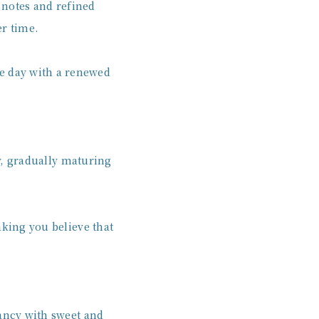
l notes and refined
er time.
he day with a renewed
ty, gradually maturing
king you believe that
rancy with sweet and