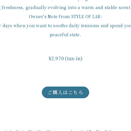
 freshness, gradually evolving into a warm and stable scent
Owner's Note from STYLE OF LAB:
for days when you want to soothe daily tensions and spend yo
peaceful state.
¥2,970 (tax-in)
ご購入はこちら