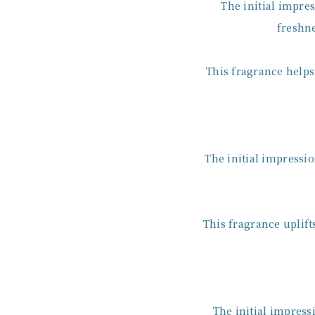
The initial impres
freshne
This fragrance helps
The initial impressio
This fragrance uplif
The initial impress