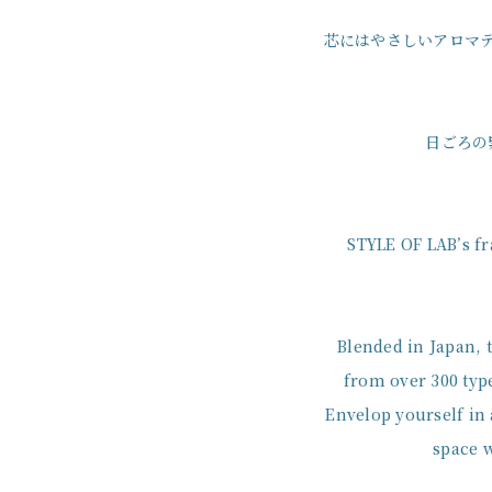
芯にはやさしいアロマ
日ごろの
STYLE OF LAB’s f
Blended in Japan, 
from over 300 type
Envelop yourself in
space w