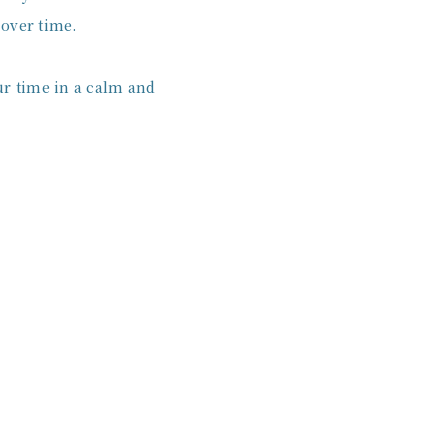
 over time.
ur time in a calm and