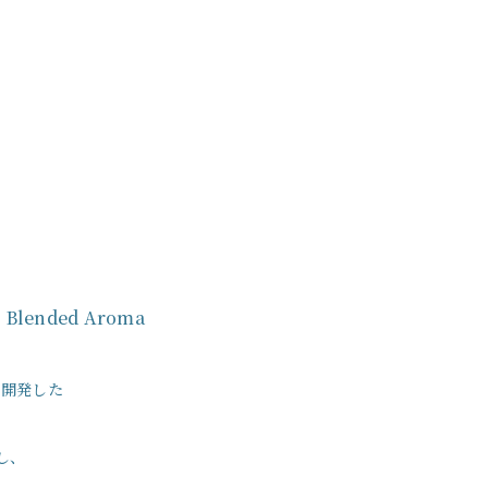
ended Aroma
共同開発した
し、