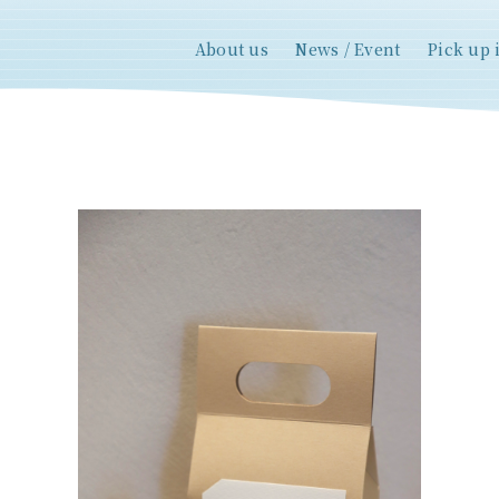
About us
News / Event
Pick up 