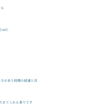
する
５ml）
かさがあり時間の経過と共
たせてくれる香りです