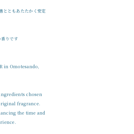
過とともあたたかく安定
い香りです
AR in Omotesando,
 ingredients chosen
original fragrance.
hancing the time and
erience.