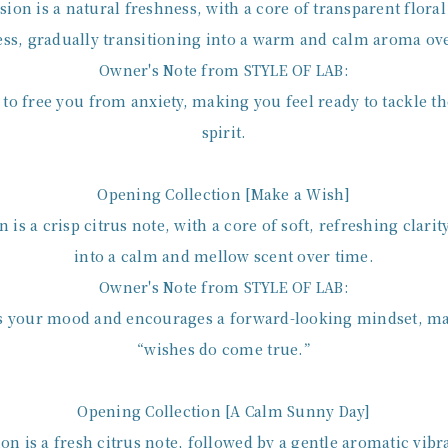
sion is a natural freshness, with a core of transparent flora
ss, gradually transitioning into a warm and calm aroma ov
Owner's Note from STYLE OF LAB:
 to free you from anxiety, making you feel ready to tackle t
spirit.
Opening Collection [Make a Wish]
n is a crisp citrus note, with a core of soft, refreshing clari
into a calm and mellow scent over time.
Owner's Note from STYLE OF LAB:
ts your mood and encourages a forward-looking mindset, ma
“wishes do come true.”
Opening Collection [A Calm Sunny Day]
ion is a fresh citrus note, followed by a gentle aromatic vib