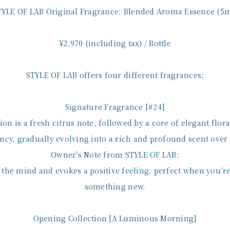
TYLE OF LAB Original Fragrance: Blended Aroma Essence (5m
¥2,970 (including tax) / Bottle
STYLE OF LAB offers four different fragrances:
Signature Fragrance [#24]
ion is a fresh citrus note, followed by a core of elegant flor
ncy, gradually evolving into a rich and profound scent over
Owner's Note from STYLE OF LAB:
 the mind and evokes a positive feeling, perfect when you’re
something new.
Opening Collection [A Luminous Morning]