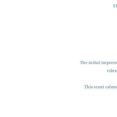
S
The initial impress
vibra
This scent calms