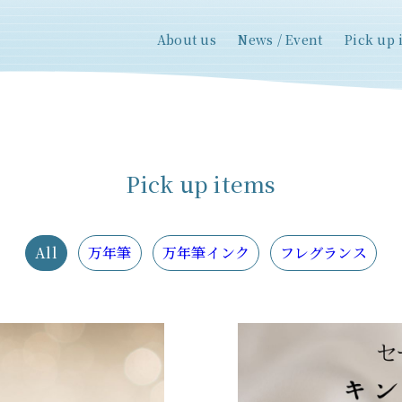
About us
News / Event
Pick up 
Pick up items
All
万年筆
万年筆インク
フレグランス