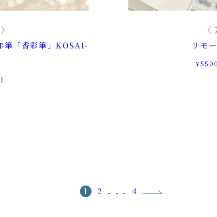
n
万年筆「香彩筆」KOSAI-
リモー
¥5500
)
1
2
4