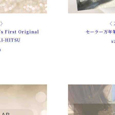
n
s First Original
セーラー万年
AI-HITSU
¥
)