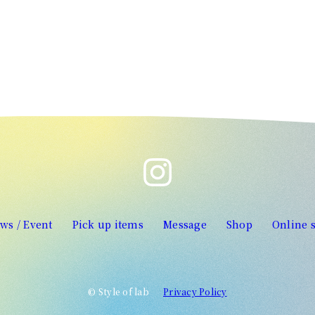
ws / Event
Pick up items
Message
Shop
Online 
© Style of lab
Privacy Policy